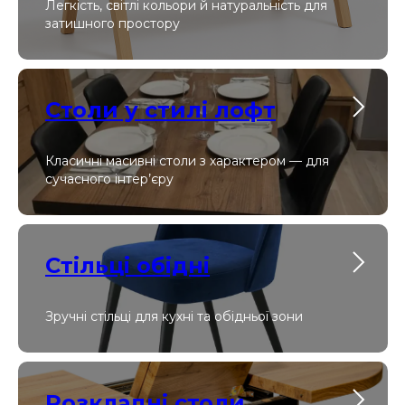
Легкість, світлі кольори й натуральність для
затишного простору
Столи у стилі лофт
Класичні масивні столи з характером — для
сучасного інтер’єру
Стільці обідні
Зручні стільці для кухні та обідньої зони
Розкладні столи