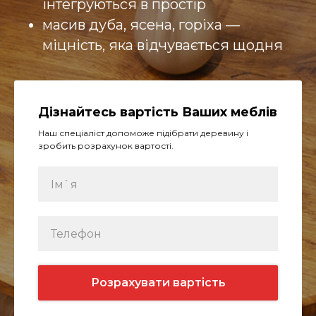
інтегруються в простір
масив дуба, ясена, горіха —
міцність, яка відчувається щодня
Дізнайтесь вартість Ваших меблів
Наш спеціаліст допоможе підібрати деревину і
зробить розрахунок вартості.
Розрахувати вартість