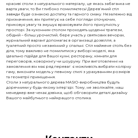
красиві столи з натурального матеріалу, це якась забаганка не
варта уваги, то Ви глибоко помиляєтесь! Дерев’яний стіл
завжди буде ознакою достатку та гарного смаку. Незалежно від
призначення, він притягує на себе погляди оточуючих,
приковує увагу та змушує враховувати його присутність у
просторі. За кухонним столом проходять щоденні трапези,
обідній – більш урочистий, бере участь у святкових вечорах,
журнальний варіант допомагає в організації дозвілля, а
туалетний просто незамінний у спальні. Стіл майжене стоїть без
діла, тому важливо не помилитися у виборі моделі, яка
ідеально підійде для Вашої кухні, ресторану, кімнати для
переговорів, коворкінгу чи шоуруму. При виготовленні на
замовлення він має ряд переваг: є можливість вибрати колірну
гаму, виконати модель у певному стилі з урахуванням розмірів
та геометрії приміщення.
Столи з натурального дерева MASIO-виробництва будуть
доречними у будь-якому інтер’єрі. Тому, не зволікайте, наш
менеджер вже чекає дзвінка, щоб обговорити деталі дизайну
Вашого майбутнього найкращого столика.