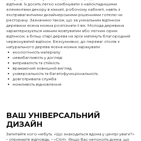
відтінків. Їх досить легко комбінувати з найскладнішими
елементами декору в кімнаті, робочому кабінеті, навіть з
екстравагантними дизайнерськими рішеннями готелю чи
ресторану. Зазначимо також, що за унікальним відтінком
деревини ясена можна розпізнати її вік. Молода деревина
характеризується ніжним жовтуватим або легким сірим
відтінком, а більш старі дерева на зрізі матимуть благородний
червонуватий відтінок. Безсумнівно, до переваг столів з
натурального дерева ясена можна зарахувати:
екологічність матеріалу
невибагливість у догляді
витривалість та стійкість
вражаючий зовнішній вигляд
універсальність та багатофункціональність
довготривала служба
можливість відновлення
ВАШ УНІВЕРСАЛЬНИЙ
ДИЗАЙН
Запитайте кого-небуть: «Що знаходиться вдома у центрі уваги?»
– отримаєте відповідь, – «Стіл!». Якщо Вас непокоїть думка, що