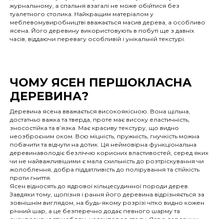
журнальному, а спальня взагалі не може обійтися без
туалетного столика. Найкращим матеріалом у
меблевомувиробництві вважається масив дерева, а особливо
ясена. Його деревину використовують в побуті ще з давніх
часів, віддаючи перевагу особливій і унікальній текстурі.
ЧОМУ ЯСЕН ПЕРШОКЛАСНА
ДЕРЕВИНА?
Деревина ясена вважається високоякісною. Вона щільна,
достатньо важка та тверда, проте має високу еластичність,
зносостійка та в’язка. Має красиву текстуру, що видно
неозброєним оком. Всю міцність, пружність, гнучкість можна
побачити та відчути на дотик. Ця неймовірна функціональна
деревинаволодіє безліччю корисних властивостей, серед яких
чи не найважливішими є мала схильність до розтріскування чи
жолоблення, добра піддатливість до полірування та стійкість
проти гниття.
Ясен відносять до ядрової кільцесудинної породи дерев.
Завдяки тому, щопізня і рання його деревина відрізняється за
зовнішнім виглядом, на будь-якому розрізі чітко видно кожен
річний шар, а це безперечно додає певного шарму та