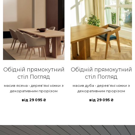
Обідній прямокутний
Обідній прямокутний
стіл Погляд
стіл Погляд
масив ясена • деревʼяні ніжки з
масив дуба • деревʼяні ніжки з
декоративним прорізом
декоративним прорізом
від
29 095
₴
від
29 095
₴