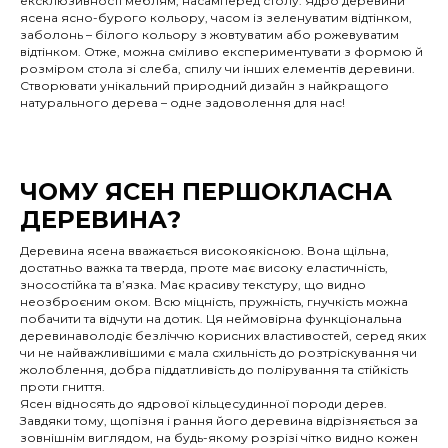
ексклюзивності меблям, насамперед столу. Ядро деревини
ясена ясно-бурого кольору, часом із зеленуватим відтінком,
заболонь – білого кольору з жовтуватим або рожевуватим
відтінком. Отже, можна сміливо експериментувати з формою й
розміром стола зі слеба, спилу чи інших елементів деревини.
Створювати унікальний природний дизайн з найкращого
натурального дерева – одне задоволення для нас!
ЧОМУ ЯСЕН ПЕРШОКЛАСНА
ДЕРЕВИНА?
Деревина ясена вважається високоякісною. Вона щільна,
достатньо важка та тверда, проте має високу еластичність,
зносостійка та в’язка. Має красиву текстуру, що видно
неозброєним оком. Всю міцність, пружність, гнучкість можна
побачити та відчути на дотик. Ця неймовірна функціональна
деревинаволодіє безліччю корисних властивостей, серед яких
чи не найважливішими є мала схильність до розтріскування чи
жолоблення, добра піддатливість до полірування та стійкість
проти гниття.
Ясен відносять до ядрової кільцесудинної породи дерев.
Завдяки тому, щопізня і рання його деревина відрізняється за
зовнішнім виглядом, на будь-якому розрізі чітко видно кожен