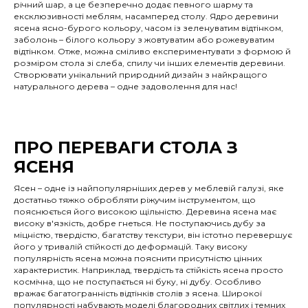
річний шар, а це безперечно додає певного шарму та
ексклюзивності меблям, насамперед столу. Ядро деревини
ясена ясно-бурого кольору, часом із зеленуватим відтінком,
заболонь – білого кольору з жовтуватим або рожевуватим
відтінком. Отже, можна сміливо експериментувати з формою й
розміром стола зі слеба, спилу чи інших елементів деревини.
Створювати унікальний природний дизайн з найкращого
натурального дерева – одне задоволення для нас!
ПРО ПЕРЕВАГИ СТОЛА З
ЯСЕНЯ
Ясен – одне із найпопулярніших дерев у меблевій галузі, яке
достатньо тяжко обробляти ріжучим інструментом, що
пояснюється його високою щільністю. Деревина ясена має
високу в'язкість, добре гнеться. Не поступаючись дубу за
міцністю, твердістю, багатству текстури, він істотно перевершує
його у тривалій стійкості до деформацій. Таку високу
популярність ясена можна пояснити присутністю цінних
характеристик. Наприклад, твердість та стійкість ясена просто
космічна, що не поступається ні буку, ні дубу. Особливо
вражає багатогранність відтінків столів з ясена. Широкої
популярності набувають моделі благородних світлих і темних