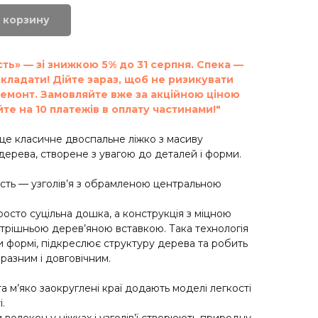
 корзину
сть» — зі знижкою 5% до 31 серпня. Спека —
дкладати! Дійте зараз, щоб не ризикувати
емонт. Замовляйте вже за акційною ціною
те на 10 платежів в оплату частинами!"
 це класичне двоспальне ліжко з масиву
дерева, створене з увагою до деталей і форми.
сть — узголів’я з обрамленою центральною
росто суцільна дошка, а конструкція з міцною
трішньою дерев’яною вставкою. Така технологія
 формі, підкреслює структуру дерева та робить
разним і довговічним.
та м’яко заокруглені краї додають моделі легкості
.