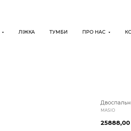
І
ЛІЖКА
ТУМБИ
ПРО НАС
К
Двоспальне
MASIO
25888,00