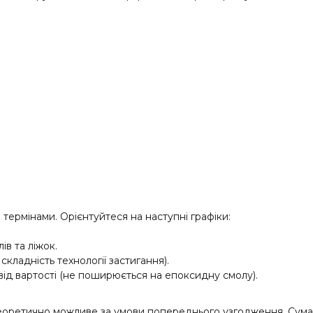
термінами. Орієнтуйтеся на наступні графіки:
ів та ліжок.
складність технології застигання).
від вартості (не поширюється на епоксидну смолу).
теоретично можливе за умови попереднього узгодження. Сума 