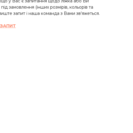
що у Вас є запитання щодо ліжка або Ви
під замовлення (інших розмірів, кольорів та
алиште запит і наша команда з Вами зв’яжеться.
 ЗАПИТ