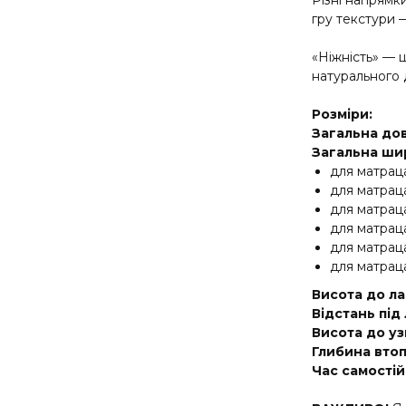
Різні напрямки
гру текстури 
«Ніжність» — ц
натурального д
Розміри:
Загальна дов
Загальна ши
для матраца
для матрац
для матраца
для матрац
для матрац
для матрац
Висота до л
Відстань під
Висота до узг
Глибина вто
Час самостій