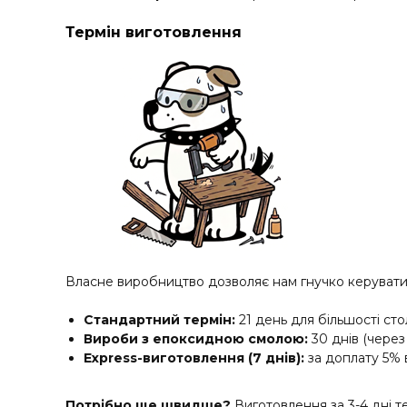
Термін виготовлення
Власне виробництво дозволяє нам гнучко керувати 
Стандартний термін:
21 день для більшості стол
Вироби з епоксидною смолою:
30 днів (через 
Express-виготовлення (7 днів):
за доплату 5% 
Потрібно ще швидше?
Виготовлення за 3-4 дні 