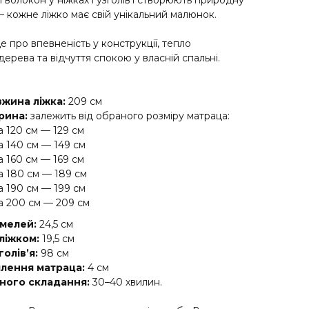
 волокон у ніжках і узголів’ї створюють природну
— кожне ліжко має свій унікальний малюнок.
е про впевненість у конструкції, тепло
ерева та відчуття спокою у власній спальні.
жина ліжка:
209 см
рина:
залежить від обраного розміру матраца:
 120 см — 129 см
а 140 см — 149 см
 160 см — 169 см
а 180 см — 189 см
а 190 см — 199 см
а 200 см — 209 см
амелей:
24,5 см
 ліжком:
19,5 см
олів’я:
98 см
плення матраца:
4 см
ного складання:
30–40 хвилин.