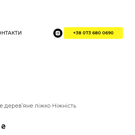
ОНТАКТИ
+38 073 680 0690
 дерев’яне ліжко Ніжність
₴