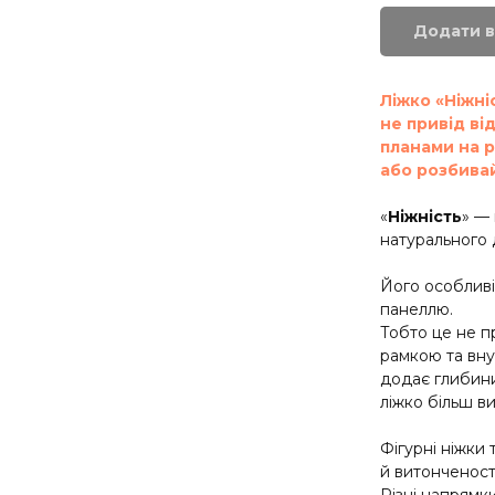
Додати в
Ліжко «Ніжні
не привід ві
планами на р
або розбивай
«
Ніжність
» —
натурального 
Його особливі
панеллю.
Тобто це не п
рамкою та вну
додає глибини
ліжко більш ви
Фігурні ніжки 
й витонченості