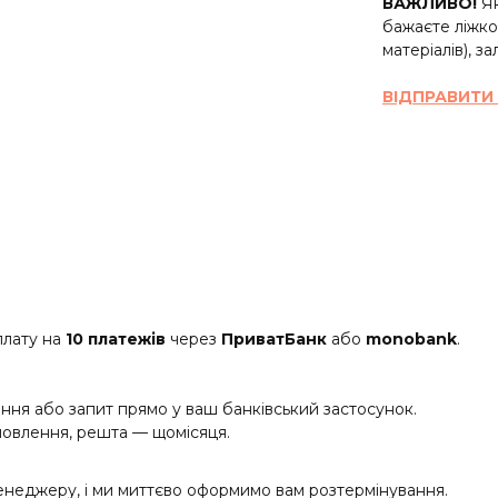
ВАЖЛИВО!
Як
бажаєте ліжко 
матеріалів), з
ВІДПРАВИТИ
плату на
10 платежів
через
ПриватБанк
або
monobank
.
ня або запит прямо у ваш банківський застосунок.
овлення, решта — щомісяця.
енеджеру, і ми миттєво оформимо вам розтермінування.