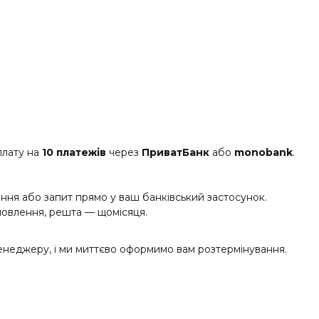
плату на
10 платежів
через
ПриватБанк
або
monobank
.
ня або запит прямо у ваш банківський застосунок.
овлення, решта — щомісяця.
енеджеру, і ми миттєво оформимо вам розтермінування.