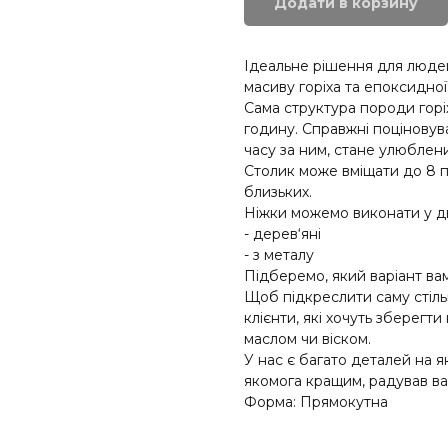
Додати в корзину
Ідеальне рішення для людей,
масиву горіха та епоксидної
Сама структура породи горіх
годину. Справжні поціновув
часу за ним, стане улюблени
Столик може вміщати до 8 п
близьких.
Ніжки можемо виконати у д
- дерев‘яні
- з металу
Підберемо, який варіант вам
Щоб підкреслити саму стільн
клієнти, які хочуть зберегт
маслом чи віском.
У нас є багато деталей на я
якомога кращим, радував ва
Форма: Прямокутна