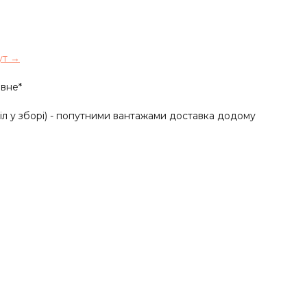
ут →
вне*
іл у зборі) - попутними вантажами доставка додому