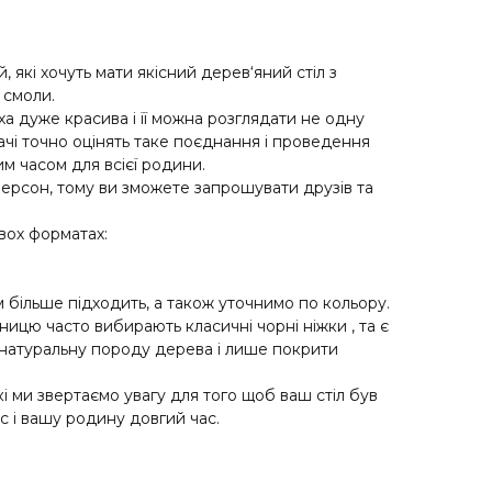
 які хочуть мати якісний дерев‘яний стіл з
 смоли.
а дуже красива і її можна розглядати не одну
ачі точно оцінять таке поєднання і проведення
м часом для всієї родини.
ерсон, тому ви зможете запрошувати друзів та
вох форматах:
 більше підходить, а також уточнимо по кольору.
ицю часто вибирають класичні чорні ніжки , та є
и натуральну породу дерева і лише покрити
кі ми звертаємо увагу для того щоб ваш стіл був
с і вашу родину довгий час.