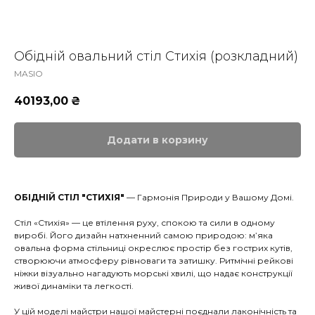
Обідній овальний стіл Стихія (розкладний)
MASIO
40193,00
₴
Додати в корзину
ОБІДНІЙ СТІЛ "СТИХІЯ"
— Гармонія Природи у Вашому Домі.
Стіл «Стихія» — це втілення руху, спокою та сили в одному
виробі. Його дизайн натхненний самою природою: м’яка
овальна форма стільниці окреслює простір без гострих кутів,
створюючи атмосферу рівноваги та затишку. Ритмічні рейкові
ніжки візуально нагадують морські хвилі, що надає конструкції
живої динаміки та легкості.
У цій моделі майстри нашої майстерні поєднали лаконічність та