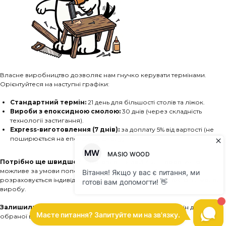
Власне виробництво дозволяє нам гнучко керувати термінами.
Орієнтуйтеся на наступні графіки:
Стандартний термін:
21 день для більшості столів та ліжок.
Вироби з епоксидною смолою:
30 днів (через складність
технології застигання).
Express-виготовлення (7 днів):
за доплату 5% від вартості (не
поширюється на епоксидну смолу).
Потрібно ще швидше?
Виготовлення за 3-4 дні теоретично
можливе за умови попереднього узгодження. Сума доплати
розраховується індивідуально (орієнтовно +10%), залежно від моделі
виробу.
Залишились питання?
Менеджер підкаже точний термін для
обраної вами моделі.