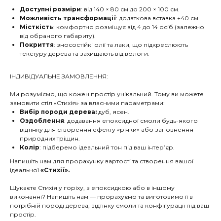
Доступні розміри
: від 140 × 80 см до 200 × 100 см.
Можливість трансформації
: додаткова вставка +40 см.
Місткість
: комфортно розміщує від 4 до 14 осіб (залежно
від обраного габариту).
Покриття
: зносостійкі олії та лаки, що підкреслюють
текстуру дерева та захищають від вологи.
ІНДИВІДУАЛЬНЕ ЗАМОВЛЕННЯ:
Ми розуміємо, що кожен простір унікальний. Тому ви можете
замовити стіл «Стихія» за власними параметрами:
Вибір породи дерева:
дуб, ясен.
Оздоблення
: додавання епоксидної смоли будь-якого
відтінку для створення ефекту «річки» або заповнення
природних тріщин.
Колір
: підберемо ідеальний тон під ваш інтер’єр.
Напишіть нам для прорахунку вартості та створення вашої
ідеальної
«Стихії».
Шукаєте Стихія у горіху, з епоксидкою або в іншому
виконанні? Напишіть нам — прорахуємо та виготовимо її в
потрібній породі дерева, відтінку смоли та конфігурації під ваш
простір.