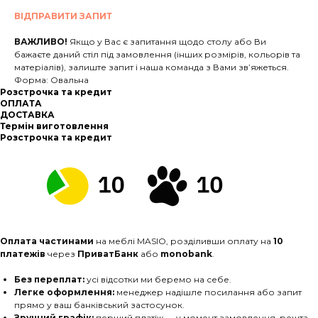
ВІДПРАВИТИ ЗАПИТ
ВАЖЛИВО!
Якщо у Вас є запитання щодо столу або Ви
бажаєте даний стіл під замовлення (інших розмірів, кольорів та
матеріалів), залиште запит і наша команда з Вами зв’яжеться.
Форма: Овальна
Розстрочка та кредит
ОПЛАТА
ДОСТАВКА
Термін виготовлення
Розстрочка та кредит
Оплата частинами
на меблі MASIO, розділивши оплату на
10
платежів
через
ПриватБанк
або
monobank
.
Без переплат:
усі відсотки ми беремо на себе.
Легке оформлення:
менеджер надішле посилання або запит
прямо у ваш банківський застосунок.
Зручний графік:
перший платіж — у момент замовлення, решта