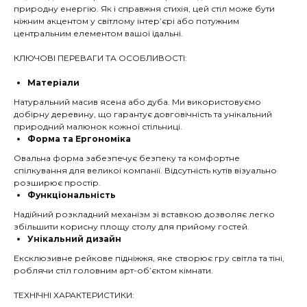
природну енергію. Як і справжня стихія, цей стіл може бути
ніжним акцентом у світлому інтер’єрі або потужним
центральним елементом вашої їдальні.
КЛЮЧОВІ ПЕРЕВАГИ ТА ОСОБЛИВОСТІ:
Матеріали
Натуральний масив ясена або дуба. Ми використовуємо
добірну деревину, що гарантує довговічність та унікальний
природний малюнок кожної стільниці.
Форма та Ергономіка
Овальна форма забезпечує безпеку та комфортне
спілкування для великої компанії. Відсутність кутів візуально
розширює простір.
Функціональність
Надійний розкладний механізм зі вставкою дозволяє легко
збільшити корисну площу столу для прийому гостей.
Унікальний дизайн
Ексклюзивне рейкове підніжжя, яке створює гру світла та тіні,
роблячи стіл головним арт-об’єктом кімнати.
ТЕХНІЧНІ ХАРАКТЕРИСТИКИ: