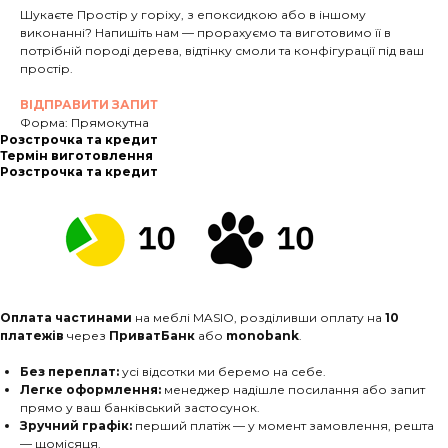
Шукаєте Простір у горіху, з епоксидкою або в іншому
виконанні? Напишіть нам — прорахуємо та виготовимо її в
потрібній породі дерева, відтінку смоли та конфігурації під ваш
простір.
ВІДПРАВИТИ ЗАПИТ
Форма: Прямокутна
Розстрочка та кредит
Термін виготовлення
Розстрочка та кредит
Оплата частинами
на меблі MASIO, розділивши оплату на
10
платежів
через
ПриватБанк
або
monobank
.
Без переплат:
усі відсотки ми беремо на себе.
Легке оформлення:
менеджер надішле посилання або запит
прямо у ваш банківський застосунок.
Зручний графік:
перший платіж — у момент замовлення, решта
— щомісяця.