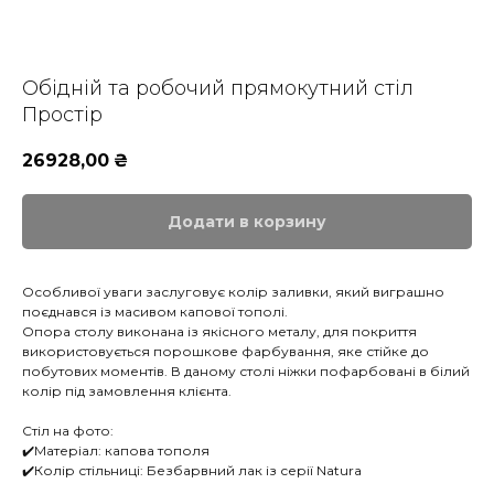
Обідній та робочий прямокутний стіл
Простір
26928,00
₴
Додати в корзину
Особливої уваги заслуговує колір заливки, який виграшно
поєднався із масивом капової тополі.
Опора столу виконана із якісного металу, для покриття
використовується порошкове фарбування, яке стійке до
побутових моментів. В даному столі ніжки пофарбовані в білий
колір під замовлення клієнта.
Стіл на фото:
✔️Матеріал: капова тополя
✔️Колір стільниці: Безбарвний лак із серії Natura