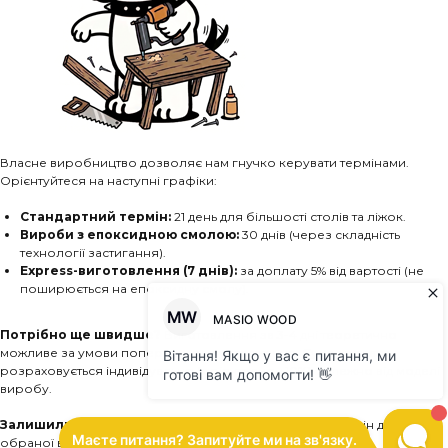
Власне виробництво дозволяє нам гнучко керувати термінами.
Орієнтуйтеся на наступні графіки:
Стандартний термін:
21 день для більшості столів та ліжок.
Вироби з епоксидною смолою:
30 днів (через складність
технології застигання).
Express-виготовлення (7 днів):
за доплату 5% від вартості (не
поширюється на епоксидну смолу).
Потрібно ще швидше?
Виготовлення за 3-4 дні теоретично
можливе за умови попереднього узгодження. Сума доплати
розраховується індивідуально (орієнтовно +10%), залежно від моделі
виробу.
Залишились питання?
Менеджер підкаже точний термін для
обраної вами моделі.