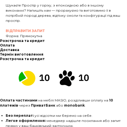
Шукаєте Простір у горіху, з епоксидкою або в іншому
виконанні? Напишіть нам — прорахуємо та виготовимо її в
потрібній породі дерева, відтінку смоли та конфігурації під ваш
простір.
ВІДПРАВИТИ ЗАПИТ
Форма: Прямокутна
Розстрочка та кредит
Оплата
Доставка
Термін виготовлення
Розстрочка та кредит
Оплата частинами
на меблі MASIO, розділивши оплату на
10
платежів
через
ПриватБанк
або
monobank
.
Без переплат:
усі відсотки ми беремо на себе.
Легке оформлення:
менеджер надішле посилання або запит
прямо у ваш банківський застосунок.