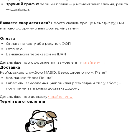
Зручний графік:
перший платіж — у момент замовлення, решта
— щомісяця.
Бажаєте скористатися?
Просто скажіть про це менеджеру, і ми
миттєво оформимо вам розтермінування.
Оплата
Оплата на карту або рахунок ФОП
Готівкою
Банківським переказом на IBAN
Детальніше про оформлення замовлення
читайте тут →
Доставка
Кур’єрською службою MASIO, безкоштовно по м. Рівне*
Компанією “Нова Пошта”
Габаритні замовлення (наприклад розкладний стіл у зборі) -
попутними вантажами доставка додому
Детальніше про доставку
читайте тут →
Термін виготовлення