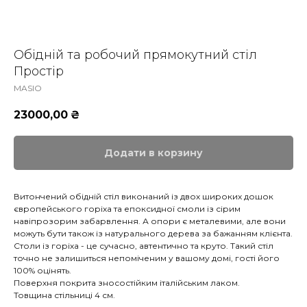
Обідній та робочий прямокутний стіл
Простір
MASIO
23000,00
₴
Додати в корзину
Витончений обідній стіл виконаний із двох широких дошок
європейського горіха та епоксидної смоли із сірим
навіпрозорим забарвлення. А опори є металевими, але вони
можуть бути також із натурального дерева за бажанням клієнта.
Столи із горіха - це сучасно, автентично та круто. Такий стіл
точно не залишиться непоміченим у вашому домі, гості його
100% оцінять.
Поверхня покрита зносостійким італійським лаком.
Товщина стільниці 4 см.