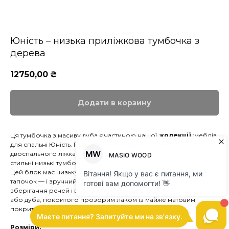
Юність – низька приліжкова тумбочка з
дерева
12750,00
₴
Додати в корзину
Ця тумбочка з масиву дуба є частиною нашої ;
колекції
;меблів
для спальні Юність. Поставте два разом у кінці свого
двоспального ліжка (або більшого) або використовуйте їх як
стильні низькі тумбочки.
Цей блок має низьку полицю — ідеальне місце для зберігання
тапочок — і зручний тонкий ящик. Це сучасна лавка для
зберігання речей і виготовлена ​​з натурального дерева ясену
або дуба, покритого прозорим лаком із майже матовим
покриттям.
Розміри: