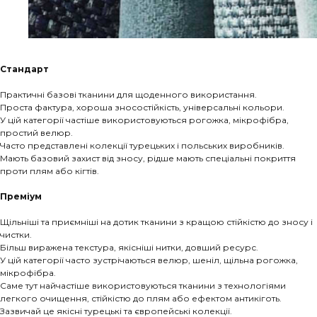
Стандарт
Практичні базові тканини для щоденного використання.
Проста фактура, хороша зносостійкість, універсальні кольори.
У цій категорії частіше використовуються рогожка, мікрофібра,
простий велюр.
Часто представлені колекції турецьких і польських виробників.
Мають базовий захист від зносу, рідше мають спеціальні покриття
проти плям або кігтів.
Преміум
Щільніші та приємніші на дотик тканини з кращою стійкістю до зносу і
чистки.
Більш виражена текстура, якісніші нитки, довший ресурс.
У цій категорії часто зустрічаються велюр, шеніл, щільна рогожка,
мікрофібра.
Саме тут найчастіше використовуються тканини з технологіями
легкого очищення, стійкістю до плям або ефектом антикіготь.
Зазвичай це якісні турецькі та європейські колекції.