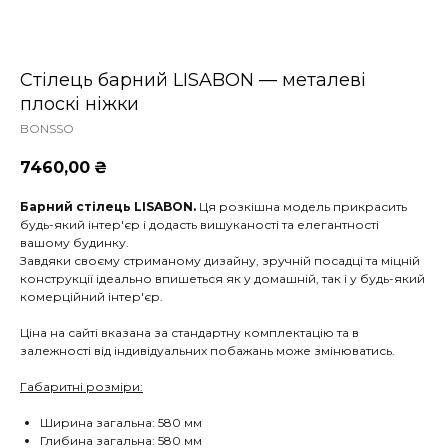
Стілець барний LISABON — металеві
плоскі ніжки
BONSSO
7460,00
₴
Барний стілець LISABON.
Ця розкішна модель прикрасить
будь-який інтер'єр і додасть вишуканості та елегантності
вашому будинку.
Завдяки своєму стриманому дизайну, зручній посадці та міцній
конструкції ідеально впишеться як у домашній, так і у будь-який
комерційний інтер'єр.
Ціна на сайті вказана за стандартну комплектацію та в
залежності від індивідуальних побажань може змінюватис
ь.
Габаритні розміри:
Ширина загальна: 580 мм
Глибина загальна: 580 мм