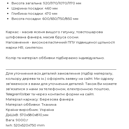
Висота загальна: 920/970/1070/1170 мм
Ширина посадки: 460 мм
Глибина посадки: 470 мм
Висота посадки: 600/650/750/850 мм
Каркас - масив ясеня вищого гатунку, товстошарова
шліфована фанера, масив бруса сосни.
Наповнення - високоеластичний ППУ підвищеної щільності
марки HR, синтепон.
Колір та матеріал оббивки підбираємо індивідуально.
________________________________________________________________
Для уточнення всіх деталей замовлення (підбір матеріалу,
кольору дерева та ін.) оформіть заявку на сайті. Ми одразу
зв'яжемося з вами для уточнення деталей. Також Ви можете
зв'язатися з нами за телефоном, електронною поштою,
Telegrem\Viber та через контактні форми на сайті.
Матеріал каркасу: Березова фанера
Матеріал оббивки: Тканина
Країна-виробник: Україна
ДxШxВ: 570x580x810;мм
Вага: 9000;г
lwh: 520x520x750 mm