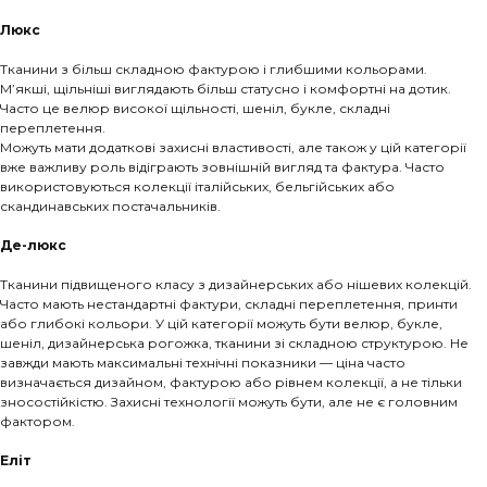
Люкс
Тканини з більш складною фактурою і глибшими кольорами.
М’якші, щільніші виглядають більш статусно і комфортні на дотик.
Часто це велюр високої щільності, шеніл, букле, складні
переплетення.
Можуть мати додаткові захисні властивості, але також у цій категорії
вже важливу роль відіграють зовнішній вигляд та фактура. Часто
використовуються колекції італійських, бельгійських або
скандинавських постачальників.
Де-люкс
Тканини підвищеного класу з дизайнерських або нішевих колекцій.
Часто мають нестандартні фактури, складні переплетення, принти
або глибокі кольори. У цій категорії можуть бути велюр, букле,
шеніл, дизайнерська рогожка, тканини зі складною структурою. Не
завжди мають максимальні технічні показники — ціна часто
визначається дизайном, фактурою або рівнем колекції, а не тільки
зносостійкістю. Захисні технології можуть бути, але не є головним
фактором.
Еліт