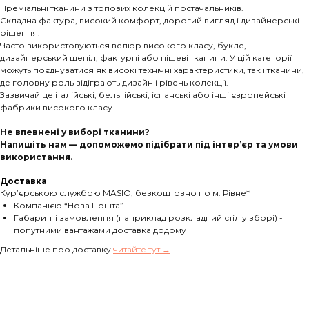
Преміальні тканини з топових колекцій постачальників.
Складна фактура, високий комфорт, дорогий вигляд і дизайнерські
рішення.
Часто використовуються велюр високого класу, букле,
дизайнерський шеніл, фактурні або нішеві тканини. У цій категорії
можуть поєднуватися як високі технічні характеристики, так і тканини,
де головну роль відіграють дизайн і рівень колекції.
Зазвичай це італійські, бельгійські, іспанські або інші європейські
фабрики високого класу.
Не впевнені у виборі тканини?
Напишіть нам — допоможемо підібрати під інтер’єр та умови
використання.
Доставка
Кур’єрською службою MASIO, безкоштовно по м. Рівне*
Компанією “Нова Пошта”
Габаритні замовлення (наприклад розкладний стіл у зборі) -
попутними вантажами доставка додому
Детальніше про доставку
читайте тут →