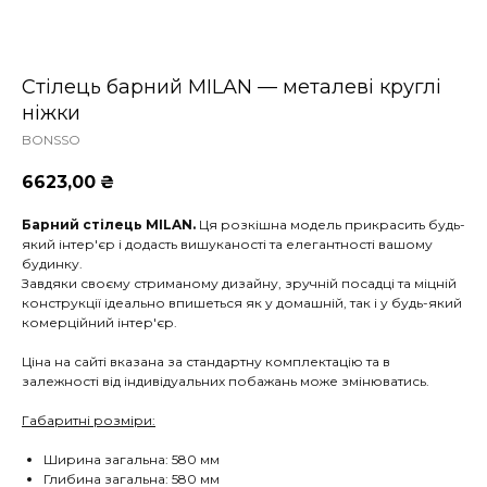
Стілець барний MILAN — металеві круглі
ніжки
BONSSO
6623,00
₴
Барний стілець MILAN.
Ця розкішна модель прикрасить будь-
який інтер'єр і додасть вишуканості та елегантності вашому
будинку.
Завдяки своєму стриманому дизайну, зручній посадці та міцній
конструкції ідеально впишеться як у домашній, так і у будь-який
комерційний інтер'єр.
Ціна на сайті вказана за стандартну комплектацію та в
залежності від індивідуальних побажань може змінюватись.
Габаритні розміри:
Ширина загальна: 580 мм
Глибина загальна: 580 мм