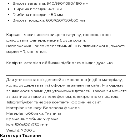
Висота загальна: 940/990/1090/1190 мм
Ширина посадки: 470 мм
Глибина посадки: 480 мм
Висота посадки: 600/650/750/850 мм
Каркас - масив ясеня вищого гатунку, товстошарова
шліфована фанера, масив бруса сосни.
Наповнення - високоеластичний ППУ підвищеної щільності
марки HR, синтепон.
Колір та матеріал оббивки підбираємо індивідуально.
________________________________________________________________
Для уточнення всіх деталей замовлення (підбір матеріалу,
кольору дерева та ін.) оформіть заявку на сайті. Ми одразу
зв'яжемося з вами для уточнення деталей. Також Ви можете
зв'язатися з нами за телефоном, електронною поштою,
Telegrem\Viber та через контактні форми на сайті.
Матеріал каркасу: Березова фанера
Матеріал оббивки: Тканина
Країна-виробник: Україна
lwh: 520x520x750 mm
Weight: 7000 g
Категорії Тканини