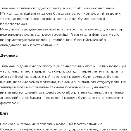
Тканини з більш складною фактурою і глибшими кольорами.
М’якші, щільніші виглядають більш статусно і комфортні на дотик.
Часто це велюр високої щільності, шеніл, букле, складні
переплетення.
Можуть мати додаткові захисні властивості, але також у цій категорії
вже важливу роль відіграють зовнішній вигляд та фактура. Часто
використовуються колекції італійських, бельгійських або
скандинавських постачальників.
Де-люкс
Тканини підвищеного класу з дизайнерських або нішевих колекцій.
Часто мають нестандартні фактури, складні переплетення, принти
або глибокі кольори. У цій категорії можуть бути велюр, букле,
шеніл, дизайнерська рогожка, тканини зі складною структурою. Не
завжди мають максимальні технічні показники — ціна часто
визначається дизайном, фактурою або рівнем колекції, а не тільки
зносостійкістю. Захисні технології можуть бути, але не є головним
фактором.
Еліт
Преміальні тканини з топових колекцій постачальників.
Складна фактура, високий комфорт, дорогий вигляд і дизайнерські