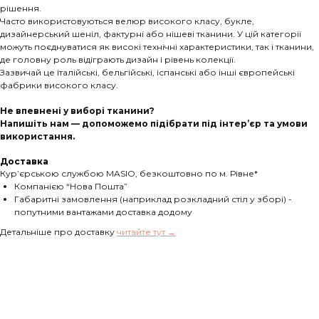
рішення.
Часто використовуються велюр високого класу, букле,
дизайнерський шеніл, фактурні або нішеві тканини. У цій категорії
можуть поєднуватися як високі технічні характеристики, так і тканини,
де головну роль відіграють дизайн і рівень колекції.
Зазвичай це італійські, бельгійські, іспанські або інші європейські
фабрики високого класу.
Не впевнені у виборі тканини?
Напишіть нам — допоможемо підібрати під інтер’єр та умови
використання.
Доставка
Кур’єрською службою MASIO, безкоштовно по м. Рівне*
Компанією “Нова Пошта”
Габаритні замовлення (наприклад розкладний стіл у зборі) -
попутними вантажами доставка додому
Детальніше про доставку
читайте тут →