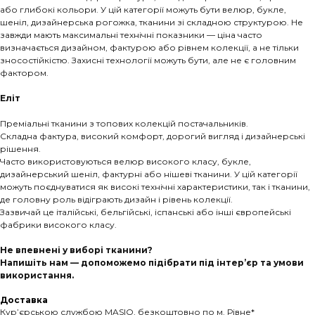
або глибокі кольори. У цій категорії можуть бути велюр, букле,
шеніл, дизайнерська рогожка, тканини зі складною структурою. Не
завжди мають максимальні технічні показники — ціна часто
визначається дизайном, фактурою або рівнем колекції, а не тільки
зносостійкістю. Захисні технології можуть бути, але не є головним
фактором.
Еліт
Преміальні тканини з топових колекцій постачальників.
Складна фактура, високий комфорт, дорогий вигляд і дизайнерські
рішення.
Часто використовуються велюр високого класу, букле,
дизайнерський шеніл, фактурні або нішеві тканини. У цій категорії
можуть поєднуватися як високі технічні характеристики, так і тканини,
де головну роль відіграють дизайн і рівень колекції.
Зазвичай це італійські, бельгійські, іспанські або інші європейські
фабрики високого класу.
Не впевнені у виборі тканини?
Напишіть нам — допоможемо підібрати під інтер’єр та умови
використання.
Доставка
Кур’єрською службою MASIO, безкоштовно по м. Рівне*