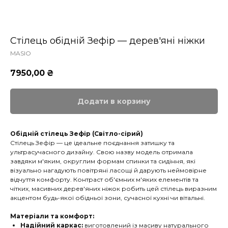
Стілець обідній Зефір — дерев'яні ніжки
MASIO
7950,00
₴
Додати в корзину
Обідній стілець Зефір (Світло-сірий)
Стілець Зефір — це ідеальне поєднання затишку та
ультрасучасного дизайну. Свою назву модель отримала
завдяки м'яким, округлим формам спинки та сидіння, які
візуально нагадують повітряні ласощі й дарують неймовірне
відчуття комфорту. Контраст об'ємних м'яких елементів та
чітких, масивних дерев'яних ніжок робить цей стілець виразним
акцентом будь-якої обідньої зони, сучасної кухні чи вітальні.
Матеріали та комфорт:
Надійний каркас:
виготовлений із масиву натурального