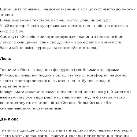
Щільніші та приємніші на дотик тканини з кращою стійкістю до зносу і
чистки.
Більш виражена текстура, якісніші нитки, довший ресурс.
У цій категорії часто зустрічаються велюр, шеніл, щільна рогожка,
мікрофібра.
Саме тут найчастіше використовуються тканини з технологіями
легкого очищення, стійкістю до плям або ефектом антикіготь.
Зазвичай це якісні турецькі та європейські колекції.
Люкс
Тканини з більш складною фактурою і глибшими кольорами.
М’якші, щільніші виглядають більш статусно і комфортні на дотик.
Часто це велюр високої щільності, шеніл, букле, складні
переплетення.
Можуть мати додаткові захисні властивості, але також у цій категорії
вже важливу роль відіграють зовнішній вигляд та фактура. Часто
використовуються колекції італійських, бельгійських або
скандинавських постачальників.
Де-люкс
Тканини підвищеного класу з дизайнерських або нішевих колекцій.
Часто мають нестандартні фактури, складні переплетення, принти