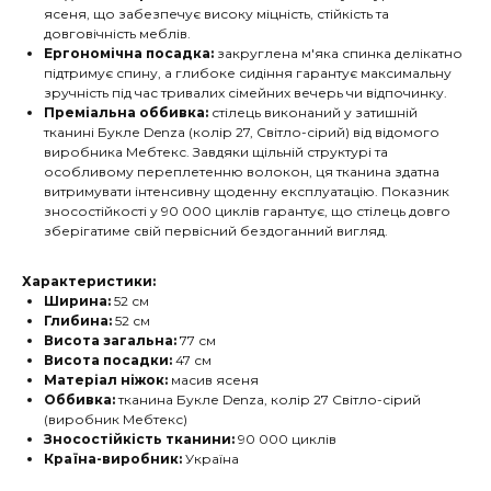
ясеня, що забезпечує високу міцність, стійкість та
довговічність меблів.
Ергономічна посадка:
закруглена м'яка спинка делікатно
підтримує спину, а глибоке сидіння гарантує максимальну
зручність під час тривалих сімейних вечерь чи відпочинку.
Преміальна оббивка:
стілець виконаний у затишній
тканині Букле Denza (колір 27, Світло-сірий) від відомого
виробника Мебтекс. Завдяки щільній структурі та
особливому переплетенню волокон, ця тканина здатна
витримувати інтенсивну щоденну експлуатацію. Показник
зносостійкості у 90 000 циклів гарантує, що стілець довго
зберігатиме свій первісний бездоганний вигляд.
Характеристики:
Ширина:
52 см
Глибина:
52 см
Висота загальна:
77 см
Висота посадки:
47 см
Матеріал ніжок:
масив ясеня
Оббивка:
тканина Букле Denza, колір 27 Світло-сірий
(виробник Мебтекс)
Зносостійкість тканини:
90 000 циклів
Країна-виробник:
Україна