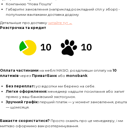
Компанією “Нова Пошта”
Габаритні замовлення (наприклад розкладний стіл у зборі) -
попутними вантажами доставка додому
Детальніше про доставку
читайте тут →
Розстрочка та кредит
Оплата частинами
на меблі MASIO, розділивши оплату на
10
платежів
через
ПриватБанк
або
monobank
.
Без переплат:
усі відсотки ми беремо на себе.
Легке оформлення:
менеджер надішле посилання або запит
прямо у ваш банківський застосунок.
Зручний графік:
перший платіж — у момент замовлення, решта
— щомісяця.
Бажаєте скористатися?
Просто скажіть про це менеджеру, і ми
миттєво оформимо вам розтермінування.