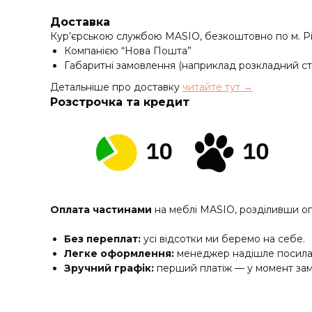
Доставка
Кур’єрською службою MASIO, безкоштовно по м. Рі
Компанією “Нова Пошта”
Габаритні замовлення (наприклад розкладний ст
Детальніше про доставку
читайте тут →
Розстрочка та кредит
Оплата частинами
на меблі MASIO, розділивши о
Без переплат:
усі відсотки ми беремо на себе.
Легке оформлення:
менеджер надішле посилан
Зручний графік:
перший платіж — у момент зам
Бажаєте скористатися?
Просто скажіть про це м