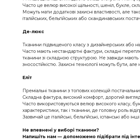
Часто це велюр високої щільності, шеніл, букле, ск
Можуть мати додаткові захисні властивості, але так
італійських, бельгійських або скандинавських постач
Де-люкс
Тканини підвищеного класу з дизайнерських або ні
Часто мають нестандартні фактури, складні перепле
тканини зі складною структурою. Не завжди мають м
зносостійкістю. Захисні технології можуть бути, але
Еліт
Преміальні тканини з топових колекцій постачальник
Складна фактура, високий комфорт, дорогий вигляд
Часто використовуються велюр високого класу, букле
характеристики, так і тканини, де головну роль відіг
Зазвичай це італійські, бельгійські, іспанські або і
Не впевнені у виборі тканини?
Напишіть нам — допоможемо підібрати під інте