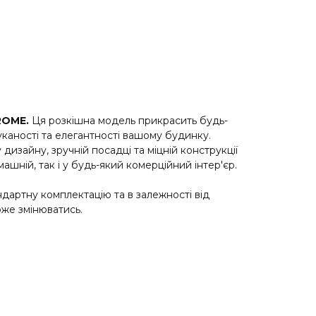
ROME.
Ця розкішна модель прикрасить будь-
уканості та елегантності вашому будинку.
изайну, зручній посадці та міцній конструкції
ашній, так і у будь-який комерційний інтер'єр.
андартну комплектацію та в залежності від
же змінюватись.