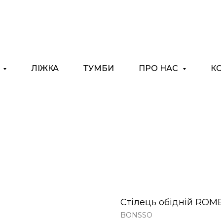
І
ЛІЖКА
ТУМБИ
ПРО НАС
К
Стілець обідній ROME
BONSSO