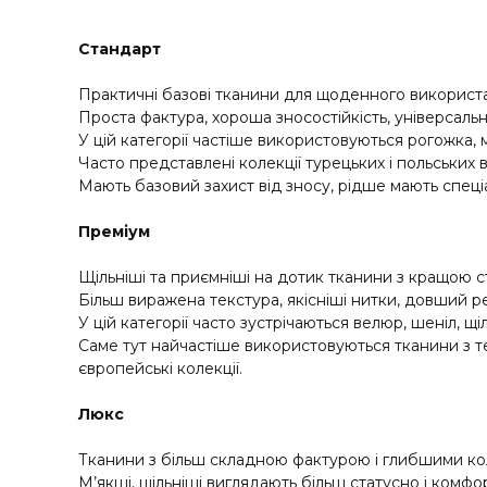
Стандарт
Практичні базові тканини для щоденного використ
Проста фактура, хороша зносостійкість, універсальн
У цій категорії частіше використовуються рогожка, 
Часто представлені колекції турецьких і польських 
Мають базовий захист від зносу, рідше мають спеціа
Преміум
Щільніші та приємніші на дотик тканини з кращою ст
Більш виражена текстура, якісніші нитки, довший р
У цій категорії часто зустрічаються велюр, шеніл, щі
Саме тут найчастіше використовуються тканини з тех
європейські колекції.
Люкс
Тканини з більш складною фактурою і глибшими ко
М’якші, щільніші виглядають більш статусно і комфор