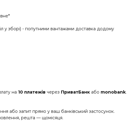
вне*
іл у зборі) - попутними вантажами доставка додому
плату на
10 платежів
через
ПриватБанк
або
monobank
.
ня або запит прямо у ваш банківський застосунок.
овлення, решта — щомісяця.
енеджеру, і ми миттєво оформимо вам розтермінування.