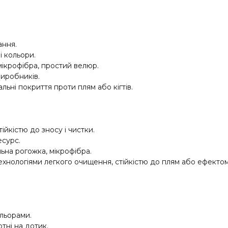
ання.
і кольори.
мікрофібра, простий велюр.
виробників.
льні покриття проти плям або кігтів.
ійкістю до зносу і чистки.
есурс.
льна рогожка, мікрофібра.
нологіями легкого очищення, стійкістю до плям або ефектом а
льорами.
тні на дотик.