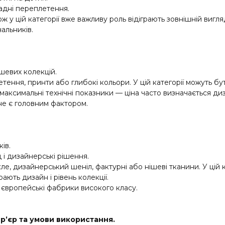
ладні переплетення.
ож у цій категорії вже важливу роль відіграють зовнішній вигл
альників.
шевих колекцій.
тення, принти або глибокі кольори. У цій категорії можуть бу
аксимальні технічні показники — ціна часто визначається диза
 не є головним фактором.
ів.
 і дизайнерські рішення.
, дизайнерський шеніл, фактурні або нішеві тканини. У цій к
рають дизайн і рівень колекції.
нші європейські фабрики високого класу.
р’єр та умови використання.