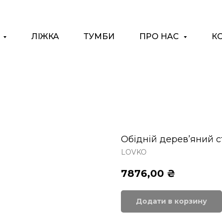
І
ЛІЖКА
ТУМБИ
ПРО НАС
К
Обідній дерев’яний с
LOVKO
7876,00
₴
Додати в корзину