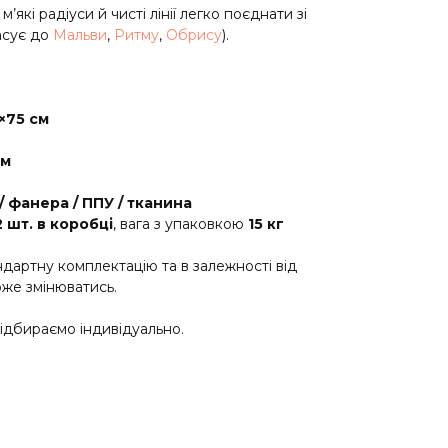
м’які радіуси й чисті лінії легко поєднати зі
асує до
Мальви
,
Ритму
,
Обрису
).
×75 см
см
/ фанера / ППУ / тканина
2 шт. в коробці
, вага з упаковкою
15 кг
андартну комплектацію та в залежності від
же змінюватись.
підбираємо індивідуально.