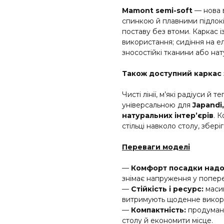
Mamont semi-soft
— нова 
спинкою й плавними підлокі
поставу без втоми. Каркас і
використання; сидіння на е
зносостійкі тканини або нат
Також доступний каркас 
Чисті лінії, м’які радіуси й
універсальною для
Japandi
натуральних інтер’єрів
. 
стільці навколо столу, збері
Переваги моделі
—
Комфорт посадки надо
знімає напруження у попере
—
Стійкість і ресурс:
масив
витримують щоденне викори
—
Компактність:
продумана
столу й економити місце.