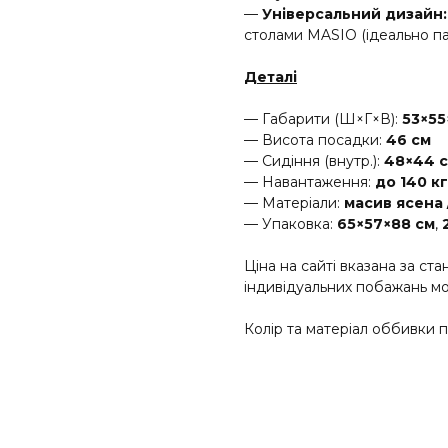
—
Універсальний дизайн:
столами MASIO (ідеально п
Деталі
— Габарити (Ш×Г×В):
53×55
— Висота посадки:
46 см
— Сидіння (внутр.):
48×44 
— Навантаження:
до 140 кг
— Матеріали:
масив ясена 
— Упаковка:
65×57×88 см
,
Ціна на сайті вказана за ст
індивідуальних побажань мо
Колір та матеріал оббивки 