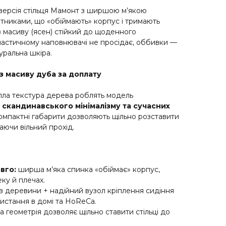
версія стільця Мамонт з ширшою м’якою
тниками, що «обіймають» корпус і тримають
з масиву (ясен) стійкий до щоденного
ластичному наповнювачі не просідає, оббивки —
уральна шкіра.
з масиву дуба за доплату
 тепла текстура дерева роблять модель
, скандинавського мінімалізму та сучасних
Компактні габарити дозволяють щільно розставити
гаючи вільний прохід.
вго:
ширша м’яка спинка «обіймає» корпус,
ку й плечах.
 деревини + надійний вузол кріплення сидіння
стання в домі та HoReCa.
 геометрія дозволяє щільно ставити стільці до