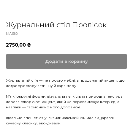
Журнальний стіл Пролісок
MASIO
2750,00
₴
Додати в корзину
Журнальний стіл — не просто меблі, а продуманий акцент, що
додає простору затишку й характеру.
М’які округлі форми, візуальна легкість та природна текстура
дерева створюють акцент, який не перевантажує інтер’єр, а
навпаки — гармонійно його доповнює.
Ідеально впишеться у: скандинавський мінімалізм, japandi,
сучасну класику, еко-дизайн.