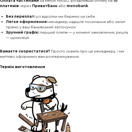
Оплата частинами
на меблі MASIO, розділивши оплату на
10
платежів
через
ПриватБанк
або
monobank
.
Без переплат:
усі відсотки ми беремо на себе.
Легке оформлення:
менеджер надішле посилання або запит
прямо у ваш банківський застосунок.
Зручний графік:
перший платіж — у момент замовлення, решта
— щомісяця.
Бажаєте скористатися?
Просто скажіть про це менеджеру, і ми
миттєво оформимо вам розтермінування.
Термін виготовлення