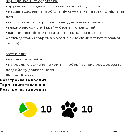
Функціональність у деталях:
▪️ зручна висота для чашки кави, книги або декору
▪️ масивна деревина та збірна ніжка — легка на вигляд, міцна на
дотик
▪️ компактний розмір — ідеально для зон відпочинку
▪️ гладко заокруглені краї — безпечно для дітей
▪️ варіативність форм і покриттів — від класичних до
нестандартних (зокрема моделі з акцентами з текстурованої
смоли)
Матеріали:
▪️ масив ясена, дуба
▪️ натуральне захисне покриття — зберігає текстуру дерева та
додає йому довговічності
Форма: Кругла
Розстрочка та кредит
Термін виготовлення
Розстрочка та кредит